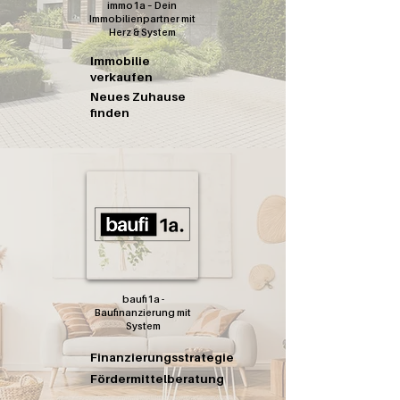
immo1a – Dein
Immobilienpartner mit
Herz & System
Immobilie
verkaufen
Neues Zuhause
finden
baufi1a -
Baufinanzierung mit
System
Finanzierungsstrategie
Fördermittelberatung