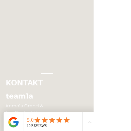
KONTAKT
team1a
immo1a GmbH &
baufi1a GmbH
Ziegelweg 6