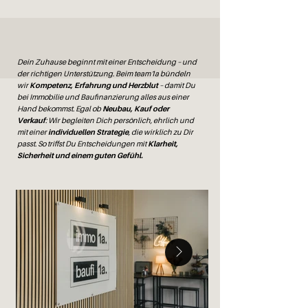
Dein Zuhause beginnt mit einer Entscheidung – und
der richtigen Unterstützung. Beim team1a bündeln
wir
Kompetenz, Erfahrung und Herzblut
– damit Du
bei Immobilie und Baufinanzierung alles aus einer
Hand bekommst. Egal ob
Neubau, Kauf oder
Verkauf
: Wir begleiten Dich persönlich, ehrlich und
mit einer
individuellen Strategie
, die wirklich zu Dir
passt. So triffst Du Entscheidungen mit
Klarheit,
Sicherheit und einem guten Gefühl.