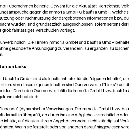
 übernehmen keinerlei Gewähr für die Aktualität, Korrektheit, Volls
aftungsansprüche gegen die immo1a GmbH & baufi1a GmbH, welche si
ie Nutzung oder Nichtnutzung der dargebotenen Informationen bzw. du
ursacht wurden, sind grundsätzlich ausgeschlossen, sofern seitens
r grob fahrlässiges Verschulden vorliegt.
d unverbindlich. Die Firmen immo1a GmbH und baufi1a GmbH behalten 
hne gesonderte Ankündigung zu verändern, zu ergänzen, zu löschen 
n.
ternen Links
ufi1a GmbH sind als Inhaltsanbieter für die "eigenen Inhalte", die 
tlich. Von diesen eigenen Inhalten sind Querverweise ("Links") auf d
cheiden. Durch den Querverweis hält die immo1a GmbH bzw. baufi1a 
 gekennzeichnet sind:
 um "lebende" (dynamische) Verweisungen. Die immo1a GmbH bzw. bau
daraufhin überprüft, ob durch ihn eine mögliche zivilrechtliche oder 
ie Inhalte, auf die sie in ihrem Angebot verweist, nicht ständig auf Ver
önnten. Wenn sie feststellt oder von anderen darauf hingewiesen wird