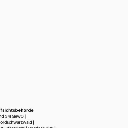
ufsichtsbehörde
nd 34i GewO |
Nordschwarzwald |