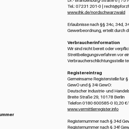
Dr.- Brandenburg-Straße 6 | 751
Tel.: 07231 201-0 | recht@pforzh
www.ihk.de/nordschwarzwald
Erlaubnisse nach §§ 34c, 34d, 34
Gewerbeordnung, erteilt durch 
Verbraucherinformation
Wir sind nicht bereit oder verpflic
Streitbeilegungsverfahren vor ei
Verbraucherschlichtungsstelle t
Registereintrag
Gemeinsame Registerstelle für 
GewO und § 34i GewO:
Deutscher Industrie- und Hande
Breite Straße 29, 10178 Berlin
Telefon 0180 600585-0 (0,20 €/
www.vermittlerregister.info
nummer
Registernummer nach § 34d G
Registernummer nach § 34f Ge