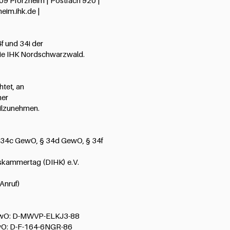
09 Pforzheim | Postfach 920 |
eim.ihk.de |
f und 34i der
die IHK Nordschwarzwald.
htet, an
ner
eilzunehmen.
§ 34c GewO, § 34d GewO, § 34f
lskammertag (DIHK) e.V.
Anruf)
ewO: D-MWVP-ELKJ3-88
wO: D-F-164-6NGR-86