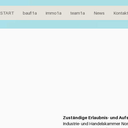
START
baufi1a
baufi1a
immo1a
immo1a
team1a
team1a
Kontakt
News
Kontak
Zuständige Erlaubnis- und Au
Industrie- und Handelskammer Nor