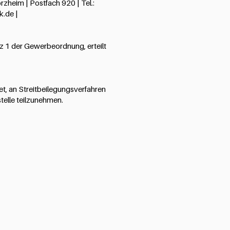
zheim | Postfach 920 | Tel.:
k.de
|
z 1 der Gewerbeordnung, erteilt
tet, an Streitbeilegungsverfahren
telle teilzunehmen.