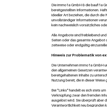
Die immo1a GmbH & die baufi1a GmbH
bereitgestellten Informationen. H
ideeller Art beziehen, die durch d
unvollständiger Informationen ver
kein nachweislich vorsätzliches ode
Alle Angebote sind freibleibend un
Seiten oder das gesamte Angebot o
zeitweise oder endgültig einzustelle
Hinweis zur Problematik von ex
Die Unternehmen immo1a GmbH und ba
den allgemeinen Gesetzen verantwor
bereitgehaltenen Inhalte zu unters
Nutzung bereit, die in dieser Weise
Bei "Links" handelt es sich stets
Verknüpfung zwar den fremden Inhalt 
ausgelöst wird. Sie überprüft aber d
Verantwortlichkeit neu begründen k