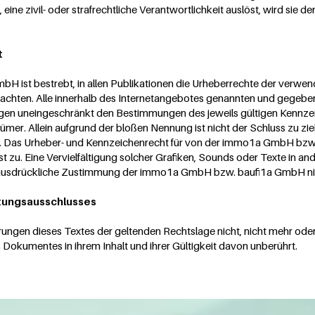
, eine zivil- oder strafrechtliche Verantwortlichkeit auslöst, wird sie
t
ist bestrebt, in allen Publikationen die Urheberrechte der verwend
chten. Alle innerhalb des Internetangebotes genannten und gegebene
gen uneingeschränkt den Bestimmungen des jeweils gültigen Kennze
ümer. Allein aufgrund der bloßen Nennung ist nicht der Schluss zu z
d. Das Urheber- und Kennzeichenrecht für von der immo1a GmbH bzw.
bst zu. Eine Vervielfältigung solcher Grafiken, Sounds oder Texte in a
 ausdrückliche Zustimmung der immo1a GmbH bzw. baufi1a GmbH nic
tungsausschlusses
rungen dieses Textes der geltenden Rechtslage nicht, nicht mehr oder
es Dokumentes in ihrem Inhalt und ihrer Gültigkeit davon unberührt.