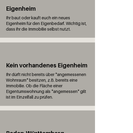
Eigenheim
Ihr baut oder kauft euch ein neues
Eigenheim für den Eigenbedarf. Wichtig ist,
dass ihr die Immobilie selbst nutzt.
Kein vorhandenes Eigenheim
Ihr dürft nicht bereits über "angemessenen
Wohnraum" besitzen, z.B. bereits eine
Immobilie. Ob die Fläche einer
Eigentumswohnung als "angemessen" gilt
ist im Einzelfall zu prüfen.