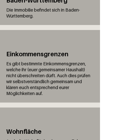
Baden-Württemberg
Die Immobilie befindet sich in Baden-
Württemberg.
Einkommensgrenzen
Es gibt bestimmte Einkommensgrenzen,
welche ihr (euer gemeinsamer Haushalt)
nicht überschreiten dürft. Auch dies prüfen
wir selbstverständlich gemeinsam und
klären euch entsprechend eurer
Möglichkeiten auf.
Wohnfläche